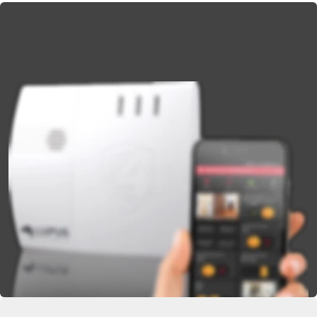
Smarthome Alarmsysteme 
von LUPUS-Electronics
Moderne innovative Systeme für Gebäudesicherheit, 
 Videoüberwachung und Smarthome-Steuerung. 